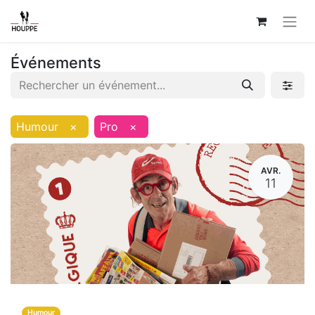
Événements
Humour
×
Pro
×
AVR.
11
Humour