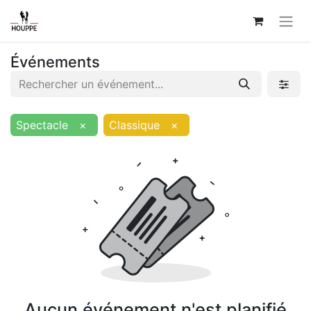
Événements
Spectacle
×
Classique
×
Aucun événement n'est planifié