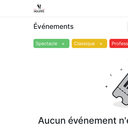
Shop
Home
Contact us
Event
Événements
Spectacle
×
Classique
×
Profess
Aucun événement n'es