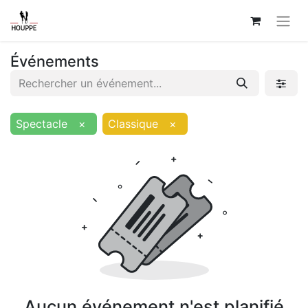
Événements
Spectacle
×
Classique
×
Aucun événement n'est planifié