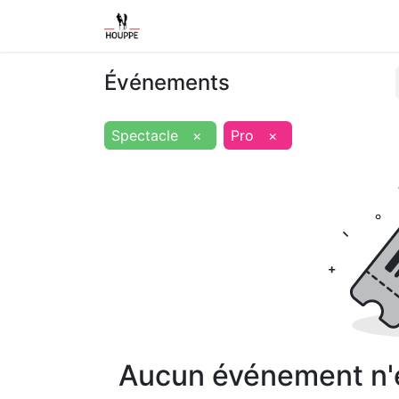
Shop
Home
Contact us
Event
Événements
Spectacle
×
Pro
×
Aucun événement n'es