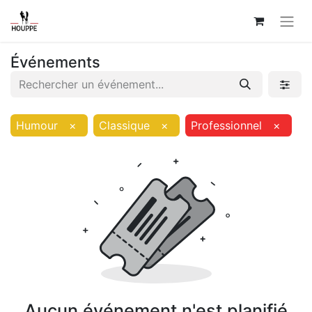
Événements
Humour
×
Classique
×
Professionnel
×
Aucun événement n'est planifié