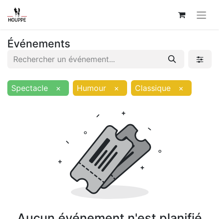
Événements
Spectacle
×
Humour
×
Classique
×
Aucun événement n'est planifié