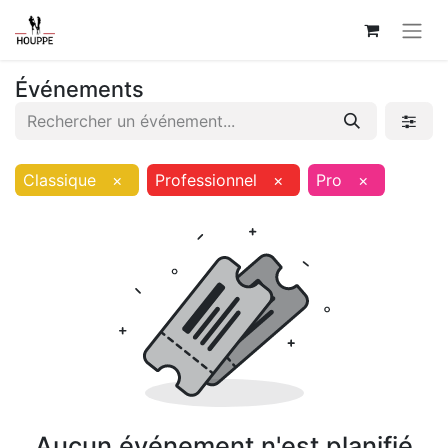
Événements
Classique
×
Professionnel
×
Pro
×
Aucun événement n'est planifié