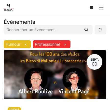
Événements
Humour
×
Professionnel
×
SEPT.
09
Humour