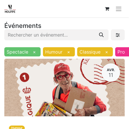
Événements
Spectacle
×
Humour
×
Classique
×
Pro
AVR.
11
Humour