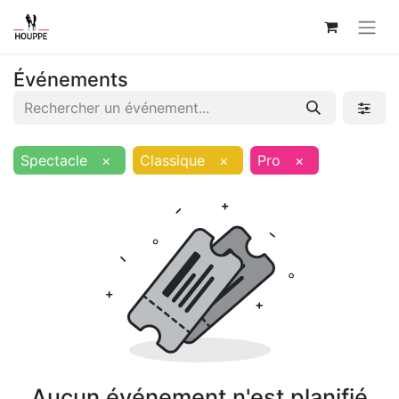
Événements
Spectacle
×
Classique
×
Pro
×
Aucun événement n'est planifié