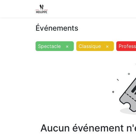
Shop
Home
Contact us
Event
Événements
Spectacle
×
Classique
×
Profess
Aucun événement n'es