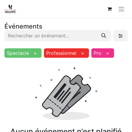
Événements
Spectacle
×
Professionnel
×
Pro
×
Aucun événement n'est planifié