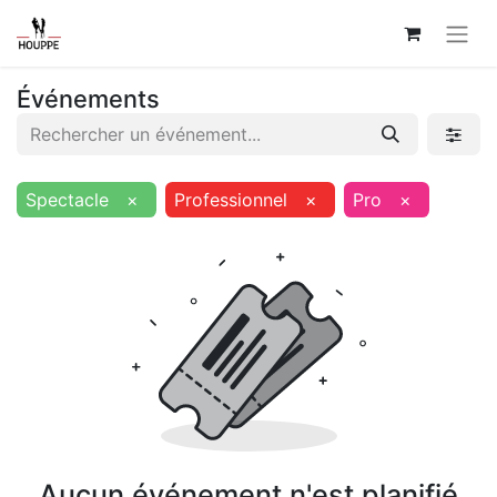
Événements
Spectacle
×
Professionnel
×
Pro
×
Aucun événement n'est planifié