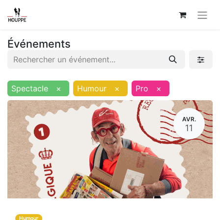
Événements
Spectacle
×
Humour
×
Pro
×
AVR.
11
Humour