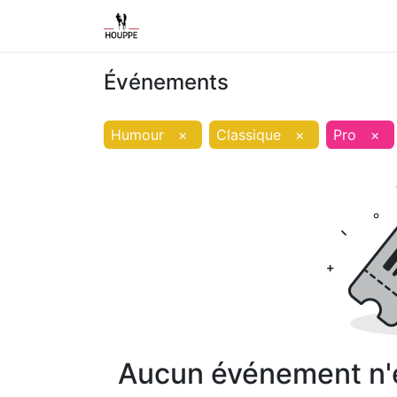
Shop
Home
Contact us
Event
Événements
Humour
×
Classique
×
Pro
×
Aucun événement n'es