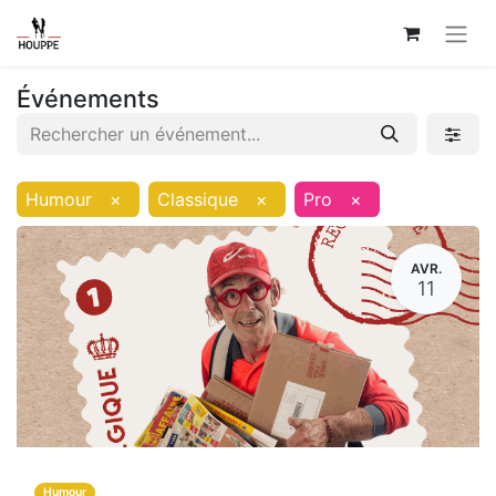
Événements
Humour
×
Classique
×
Pro
×
AVR.
11
Humour