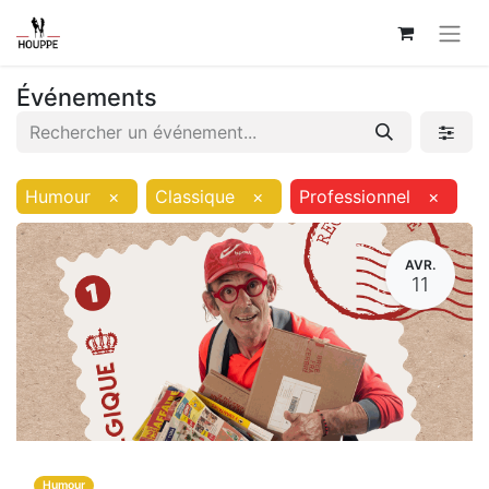
Événements
Humour
×
Classique
×
Professionnel
×
AVR.
11
Humour