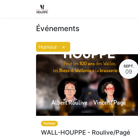
Shop
Home
Contact us
Event
Événements
Humour
×
SEPT.
09
Humour
WALL-HOUPPE - Roulive/Pagé