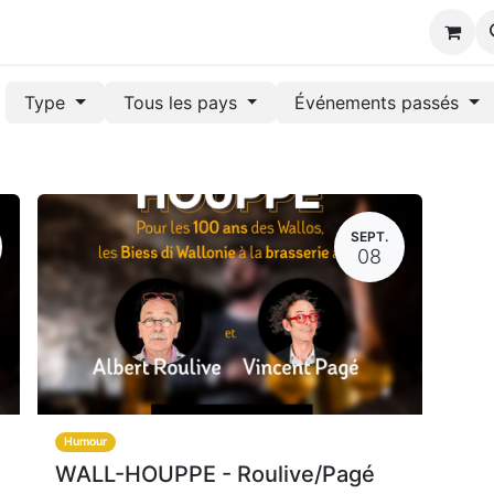
s
Type
Tous les pays
Événements passés
SEPT.
08
Humour
WALL-HOUPPE - Roulive/Pagé