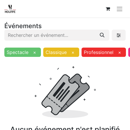
Événements
Spectacle
×
Classique
×
Professionnel
×
Aucun événement n'est planifié