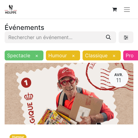
Événements
Spectacle
×
Humour
×
Classique
×
Pro
AVR.
11
Humour