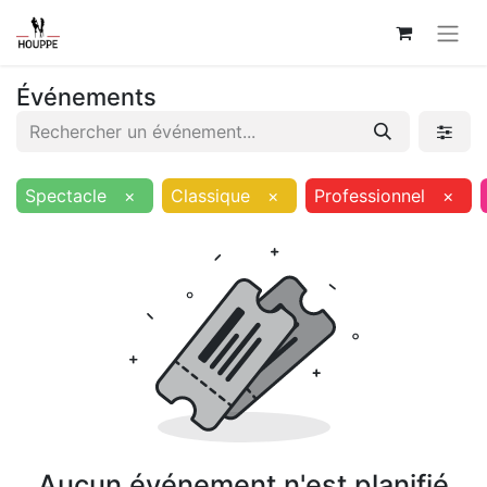
Événements
Spectacle
×
Classique
×
Professionnel
×
Aucun événement n'est planifié