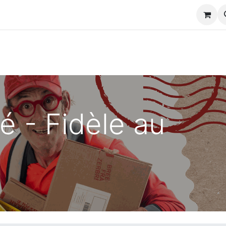
s
é - Fidèle au