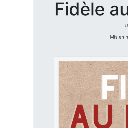
Fidèle a
U
Mis en 