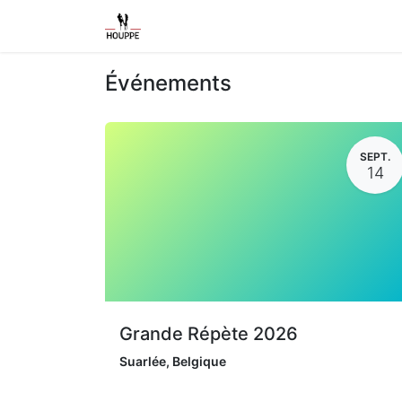
Shop
Home
Contact us
Event
Événements
SEPT.
14
Grande Répète 2026
Suarlée
,
Belgique