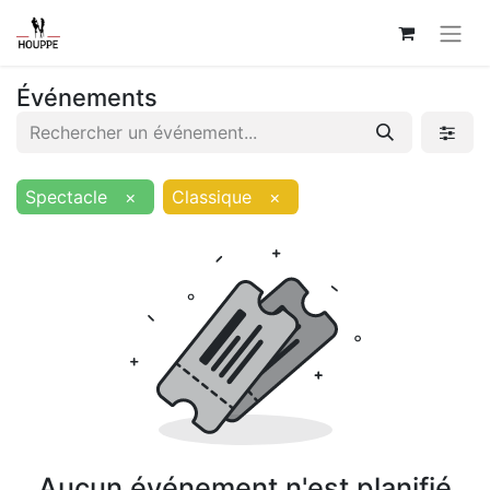
Événements
Spectacle
×
Classique
×
Aucun événement n'est planifié