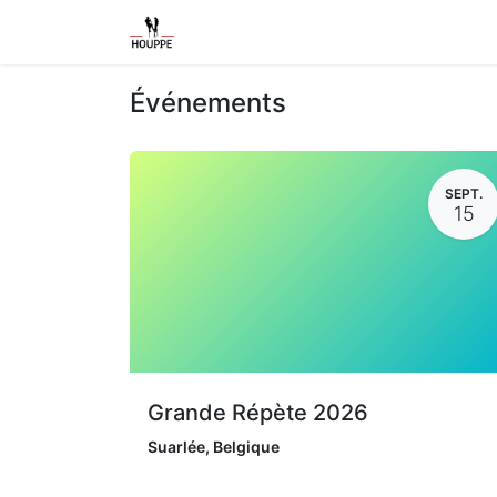
Shop
Home
Contact us
Event
Événements
SEPT.
15
Grande Répète 2026
Suarlée
,
Belgique