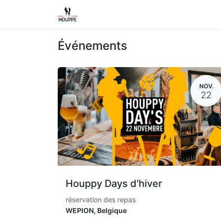
Shop
Home
Contact us
Event
Événements
NOV.
22
Houppy Days d'hiver
réservation des repas
WEPION
,
Belgique