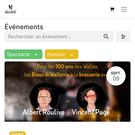
Événements
Spectacle
×
Humour
×
SEPT.
09
Humour