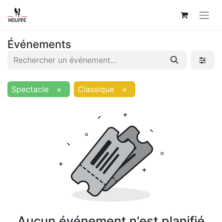
Événements
Spectacle
×
Classique
×
Aucun événement n'est planifié