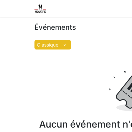
Shop
Home
Contact us
Event
Événements
Classique
×
Aucun événement n'es