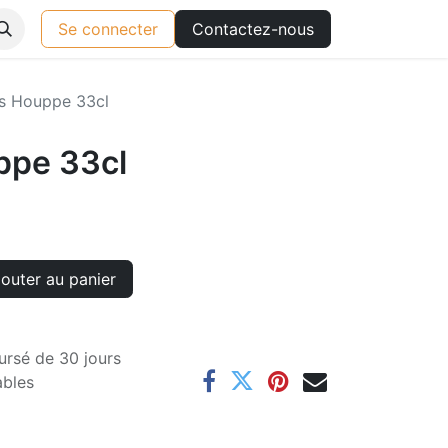
Se connecter
Contactez-nous
es Houppe 33cl
ppe 33cl
outer au panier
ursé de 30 jours
ables