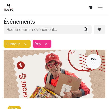
Événements
Humour
×
Pro
×
AVR.
11
Humour