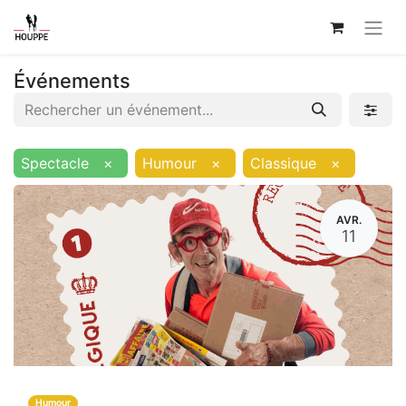
Événements
Spectacle
×
Humour
×
Classique
×
AVR.
11
Humour